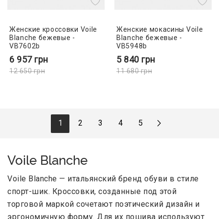
Женские кроссовки Voile
Женские мокасины Voile
Blanche бежевые -
Blanche бежевые -
VB7602b
VB5948b
6 957
грн
5 840
грн
12 650
грн
11 680
грн
1
2
3
4
5
Voile Blanche
Voile Blanche — итальянский бренд обуви в стиле
спорт-шик. Кроссовки, созданные под этой
торговой маркой сочетают поэтический дизайн и
эргономичную форму. Для их пошива используют