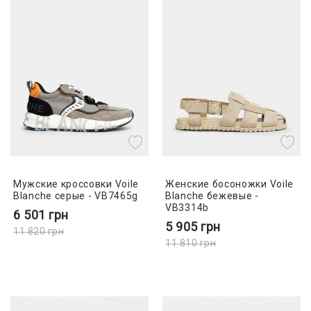
Мужские кроссовки Voile
Женские босоножки Voile
Blanche серые - VB7465g
Blanche бежевые -
VB3314b
6 501
грн
5 905
грн
11 820
грн
11 810
грн