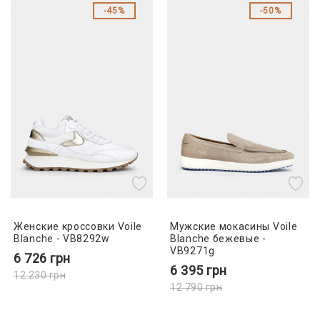
45%
50%
Женские кроссовки Voile
Мужские мокасины Voile
Blanche - VB8292w
Blanche бежевые -
VB9271g
6 726
грн
6 395
грн
12 230
грн
12 790
грн