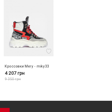
Кроссовки Mery - miky33
4 207
грн
9 350
грн