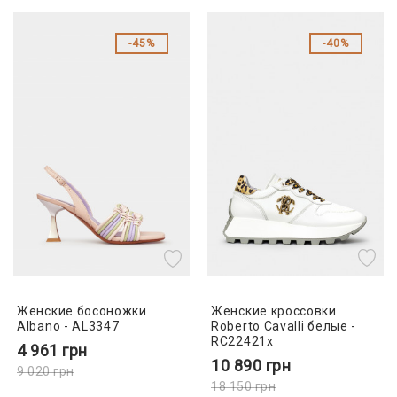
45%
40%
Женские кроссовки
Женские босоножки
Roberto Cavalli белые -
Albano - AL3347
RC22421x
4 961
грн
10 890
грн
9 020
грн
18 150
грн