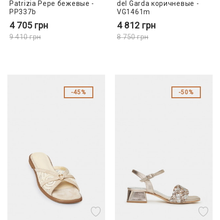
Patrizia Pepe бежевые -
del Garda коричневые -
PP337b
VG1461m
4 705
грн
4 812
грн
9 410
грн
8 750
грн
45%
50%