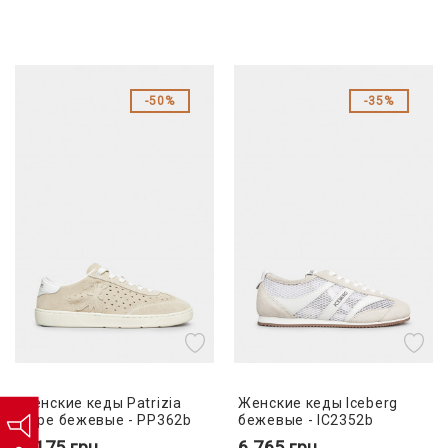
50%
35%
Женские кеды Patrizia
Женские кеды Iceberg
Pepe бежевые - PP362b
бежевые - IC2352b
5 175
грн
6 765
грн