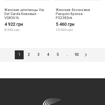
Женские шлепанцы Via
Женские босоножки
Del Garda бежевые -
Pasquini бронза -
VG8361b
PS2382nk
4 922
грн
5 460
грн
8 950
грн
10 920
грн
1
2
3
4
5
...
92