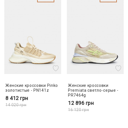
Женские кроссовки Pinko
Женские кроссовки
золотистые - PN141z
Premiata светло-серые -
PR7464g
8 412
грн
12 896
грн
14 020
грн
16 120
грн