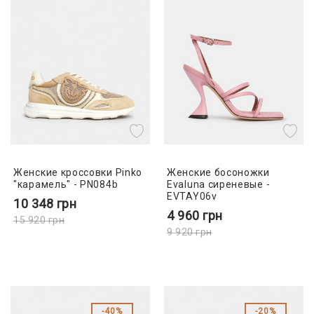
Женские кроссовки Pinko
Женские босоножки
"карамель" - PN084b
Evaluna сиреневые -
EVTAY06v
10 348
грн
4 960
грн
15 920
грн
9 920
грн
40%
20%