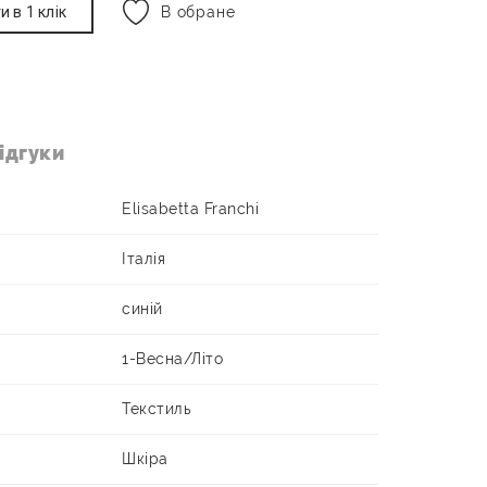
и в 1 клік
В обране
ідгуки
Elisabetta Franchi
Італія
синій
1-Весна/Літо
Текстиль
Шкіра