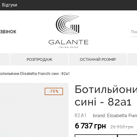
Відгуки
ЗВІНОК
РОЗПРОДАЖ
ОСТАННІЙ РОЗМІР
Ботильйони Elisabetta Franchi сині - 82a1
Ботильйони 
75%
сині - 82a1
82A1
brand: Elisabetta Fran
6 737
грн
26 950
грн