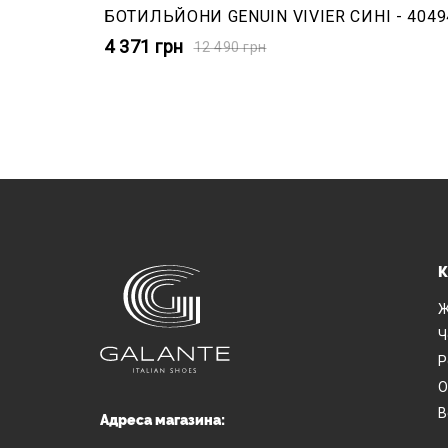
БОТИЛЬЙОНИ GENUIN VIVIER СИНІ - 4049
4 371
грн
12 490
грн
К
Ж
Ч
Р
О
В
Адреса магазина: