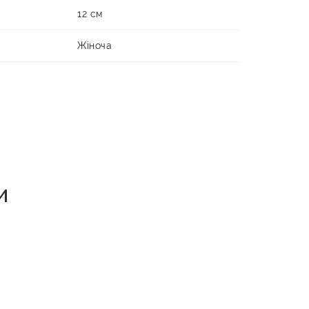
12 см
Жіноча
и