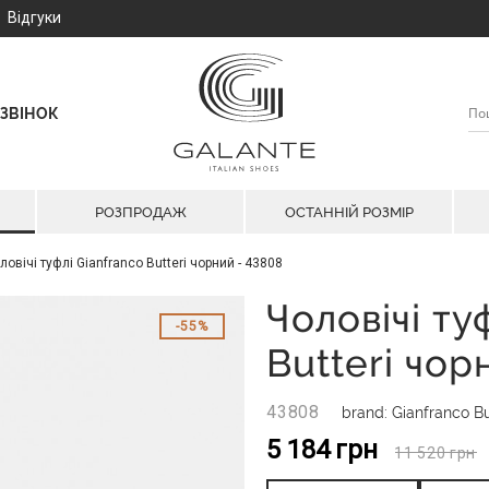
Відгуки
ЗВІНОК
РОЗПРОДАЖ
ОСТАННІЙ РОЗМІР
ловічі туфлі Gianfranco Butteri чорний - 43808
Чоловічі ту
55%
Butteri чор
43808
brand: Gianfranco Bu
5 184
грн
11 520
грн