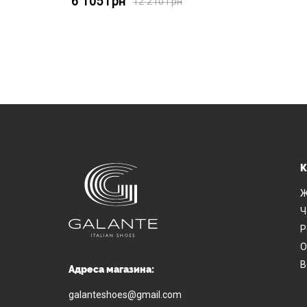
6 105
грн
12 210
грн
К
Ж
Ч
Р
О
В
Адреса магазина:
galanteshoes@gmail.com