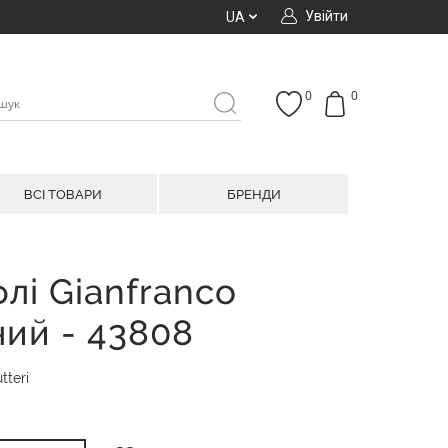
Увійти
UA
0
0
ВСІ ТОВАРИ
БРЕНДИ
флі Gianfranco
ний - 43808
tteri