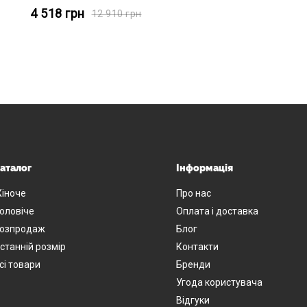
4 518
грн
12 910
грн
аталог
Інформація
іноче
Про нас
оловіче
Оплата і доставка
озпродаж
Блог
станній розмір
Контакти
сі товари
Бренди
Угода користувача
Відгуки