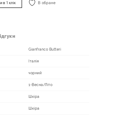
и в 1 клік
В обране
ідгуки
Gianfranco Butteri
Італія
чорний
1-Весна/Літо
Шкіра
Шкіра