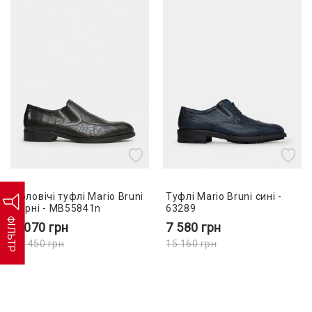
Чоловічі туфлі Mario Bruni
Туфлі Mario Bruni сині -
чорні - MB55841n
63289
ФІЛЬТР
8 070
грн
7 580
грн
13 450
грн
15 160
грн