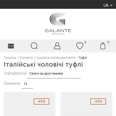
UA
0
0
Головна
Чоловіче
Чоловіче італійське взуття
Туфлі
Італійські чоловічі туфлі
Сортувати по
Показати:
65%
50%