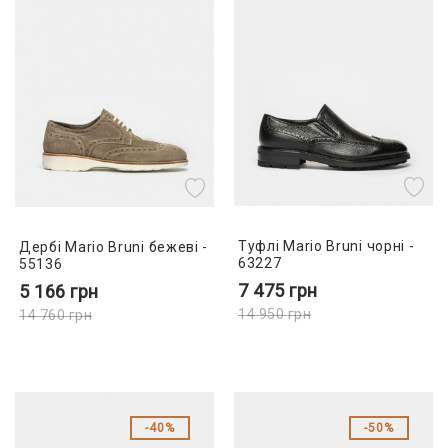
Туфлі Mario Bruni чорні -
Дербі Mario Bruni бежеві -
63227
55136
7 475
грн
5 166
грн
14 950
грн
14 760
грн
40%
50%