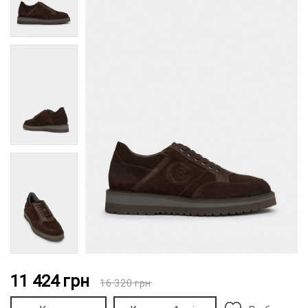
11 424
грн
16 320
грн