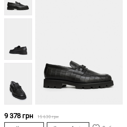
9 378
грн
15 630
грн