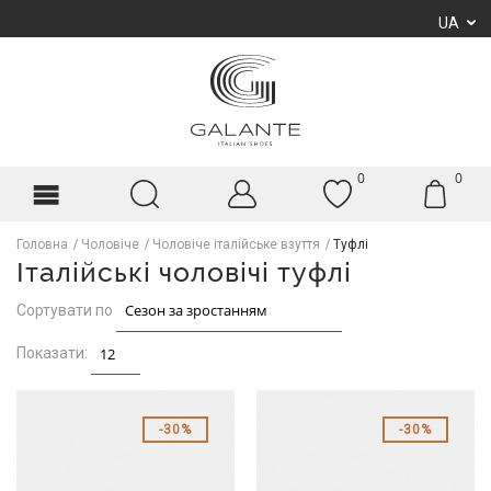
UA
0
0
Головна
Чоловіче
Чоловіче італійське взуття
Туфлі
Італійські чоловічі туфлі
Сортувати по
Показати:
30%
30%