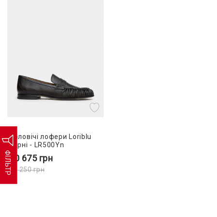
Чоловічі лофери Loriblu
чорні - LR500Yn
ФІЛЬТР
10 675
грн
15 250
грн