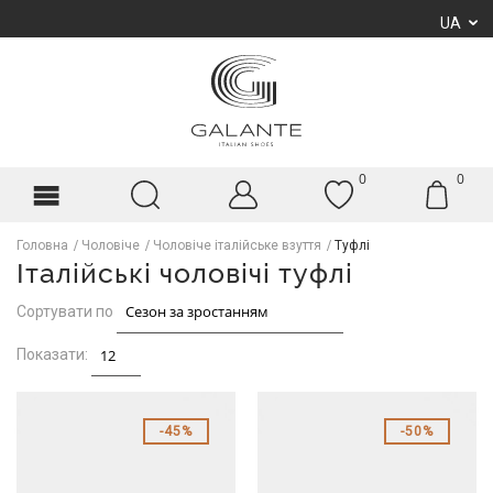
UA
0
0
Головна
Чоловіче
Чоловіче італійське взуття
Туфлі
Італійські чоловічі туфлі
Сортувати по
Показати:
45%
50%