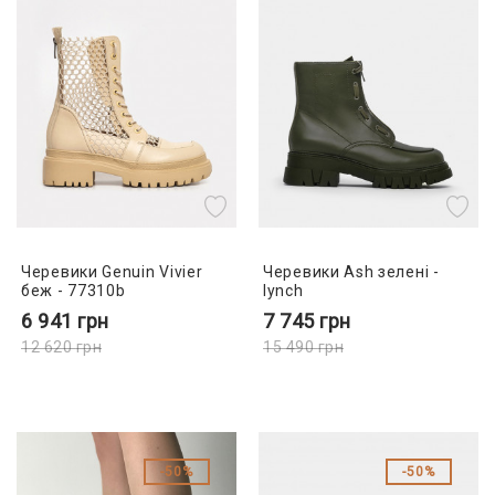
Черевики Genuin Vivier
Черевики Ash зелені -
беж - 77310b
lynch
6 941
грн
7 745
грн
12 620
грн
15 490
грн
50%
50%