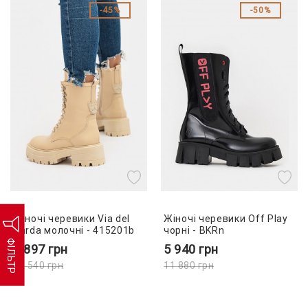
45%
50%
Жіночі черевики Via del
Жіночі черевики Off Play
Garda молочні - 415201b
чорні - BKRn
ФІЛЬТР
6 897
грн
5 940
грн
12 540
грн
11 880
грн