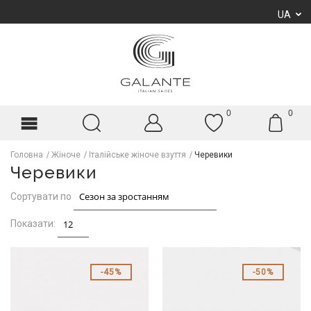
UA
0
0
Головна
Жіноче
Італійське жіноче взуття
Черевики
Черевики
Сортувати по
Показати:
45%
50%