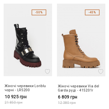
50%
45%
Жіночі черевики Loriblu
Жіночі черевики Via del
чорні - LR5200
Garda руді - 415201r
10 925
грн
6 809
грн
21 850
грн
12 380
грн