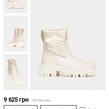
9 625
грн
19 250
грн