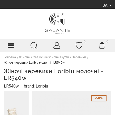
UA
0
0
Головна
Жіноче
Італійське жіноче взуття
Черевики
Жіночі черевики Loriblu молочні - LR540w
Жіночі черевики Loriblu молочні -
LR540w
LR540w
brand: Loriblu
50%