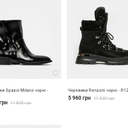
и Spazio Milano чорні -
Черевики Renzoni чорні - R1
5 960
грн
11 920
грн
грн
11 820
грн