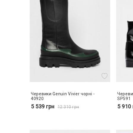
Черевики Genuin Vivier чорні -
Черевик
40920
SP591
5 539
грн
5 910
12 310
грн