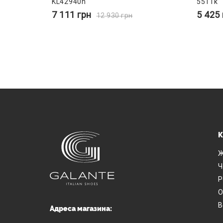
KL42940n
5511k
7 111
грн
5 425
12 930
грн
К
Ж
Ч
Р
О
В
Адреса магазина: