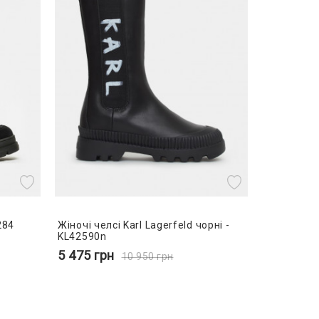
284
Жіночі челсі Karl Lagerfeld чорні -
KL42590n
5 475
грн
10 950
грн