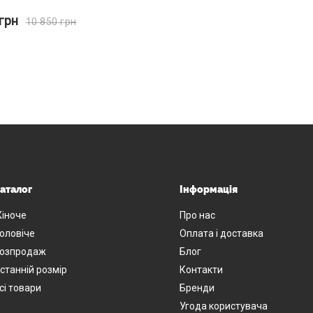
грн
10 850
грн
аталог
Інформація
іноче
Про нас
оловіче
Оплата і доставка
озпродаж
Блог
станній розмір
Контакти
сі товари
Бренди
Угода користувача