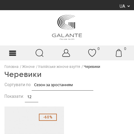
UA
0
0
Головна
Жіноче
Італійське жіноче взуття
Черевики
Черевики
Сортувати по
Показати:
60%