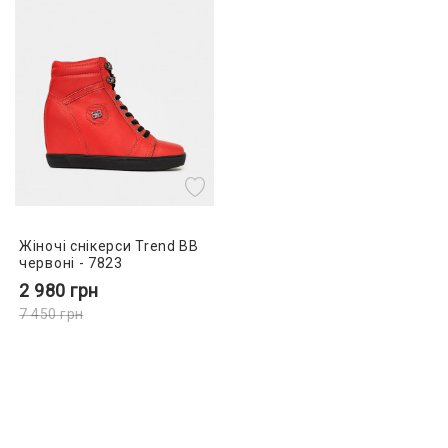
Жіночі снікерси Trend BB
червоні - 7823
2 980
грн
7 450
грн