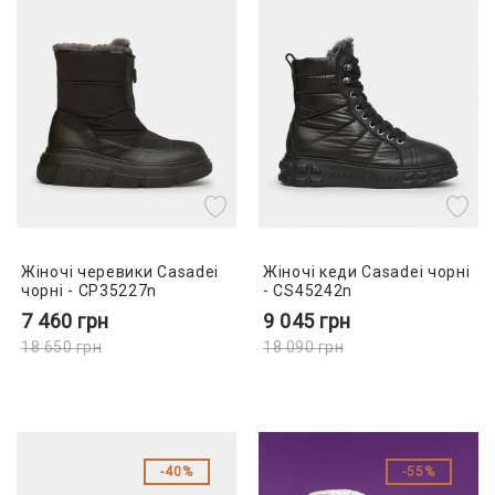
Жіночі черевики Casadei
Жіночі кеди Casadei чорні
чорні - CP35227n
- CS45242n
7 460
грн
9 045
грн
18 650
грн
18 090
грн
40%
55%