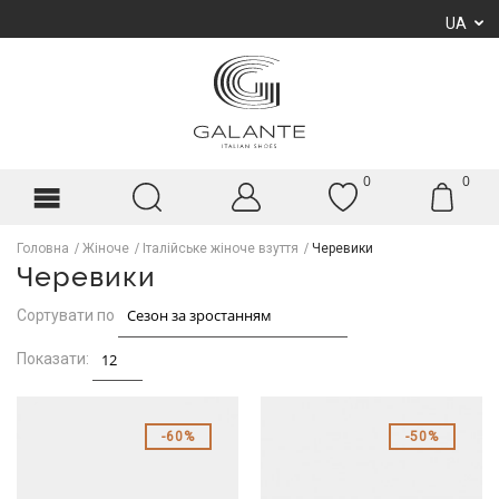
UA
0
0
Головна
Жіноче
Італійське жіноче взуття
Черевики
Черевики
Сортувати по
Показати:
60%
50%