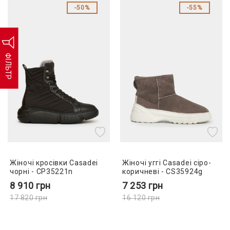
50%
55%
ФІЛЬТР
Жіночі кросівки Casadei
Жіночі уггі Casadei сіро-
чорні - CP35221n
коричневі - CS35924g
8 910
грн
7 253
грн
17 820
грн
16 120
грн