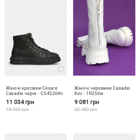
Жіночі кросівки Cesare
Жіночі черевики Casadei
Casadei чорні - CS45264n
білі - 1R256w
11 034
грн
9 081
грн
18 390
грн
20 180
грн