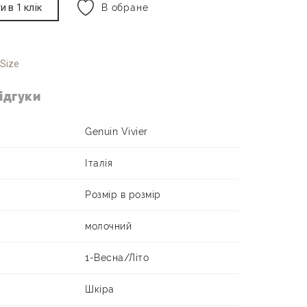
и в 1 клік
В обране
 Size
ідгуки
Genuin Vivier
Італія
Розмір в розмір
молочний
1-Весна/Літо
Шкіра