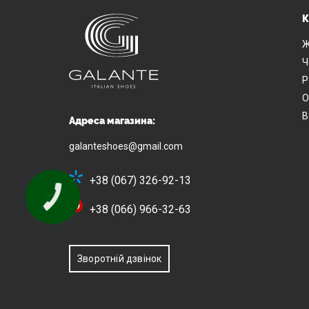
К
Ж
Ч
Р
О
В
Адреса магазина:
galanteshoes@gmail.com
+38 (067) 326-92-13
+38 (066) 966-32-63
Зворотній дзвінок