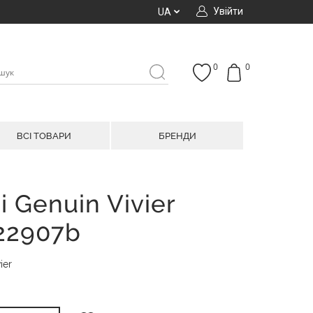
Увійти
UA
0
0
ВСІ ТОВАРИ
БРЕНДИ
і Genuin Vivier
222907b
ier