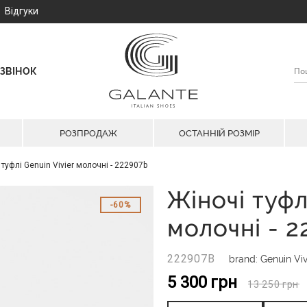
Відгуки
ЗВІНОК
РОЗПРОДАЖ
ОСТАННІЙ РОЗМІР
 туфлі Genuin Vivier молочні - 222907b
Жіночі туфл
60%
молочні - 
222907B
brand: Genuin Viv
5 300
грн
13 250
грн