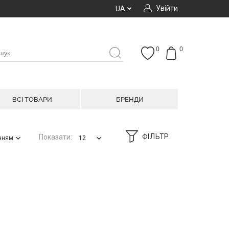
Увійти
UA
0
0
ВСІ ТОВАРИ
БРЕНДИ
ФІЛЬТР
Показати:
анням
12