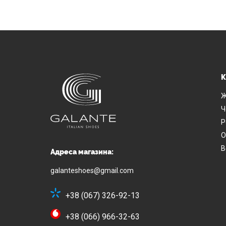
К
Ж
Ч
Р
О
В
Адреса магазина:
galanteshoes@gmail.com
+38 (067) 326-92-13
+38 (066) 966-32-63