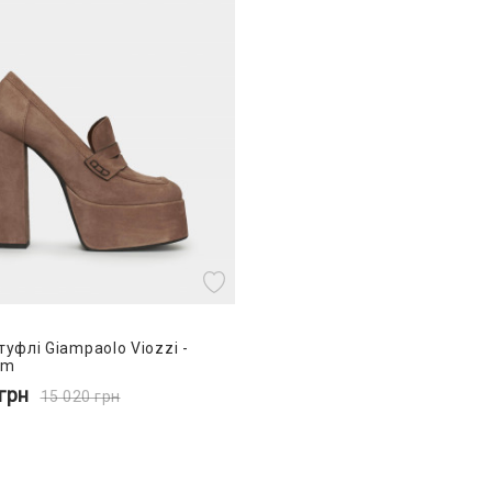
туфлі Giampaolo Viozzi -
0m
грн
15 020
грн