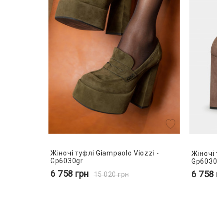
Жіночі туфлі Giampaolo Viozzi -
Жіночі 
Gp6030gr
Gp603
6 758
грн
6 758
15 020
грн