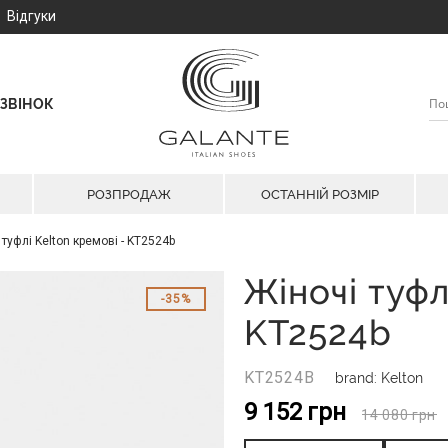
Відгуки
ЗВІНОК
РОЗПРОДАЖ
ОСТАННІЙ РОЗМІР
 туфлі Kelton кремові - KT2524b
Жіночі туфл
35%
KT2524b
KT2524B
brand: Kelton
9 152
грн
14 080
грн