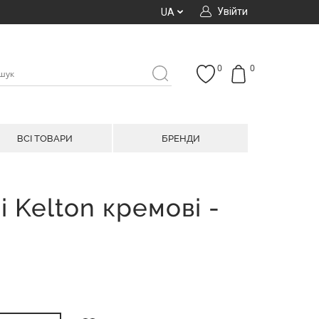
Увійти
UA
0
0
ВСІ ТОВАРИ
БРЕНДИ
і Kelton кремові -