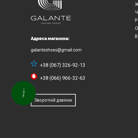
Ж
Ч
Р
О
В
Адреса магазина:
galanteshoes@gmail.com
+38 (067) 326-92-13
+38 (066) 966-32-63
КНОПКА
ЗВ'ЯЗКУ
Зворотній дзвінок