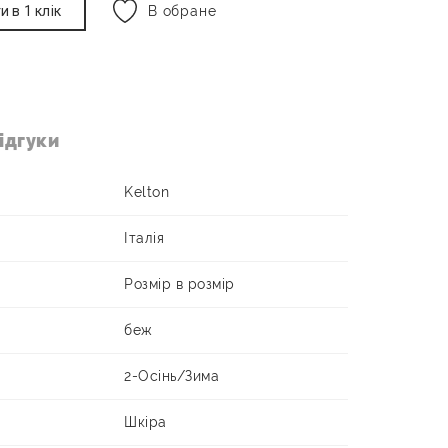
и в 1 клік
В обране
ідгуки
Kelton
Італія
Розмір в розмір
беж
2-Осінь/Зима
Шкіра