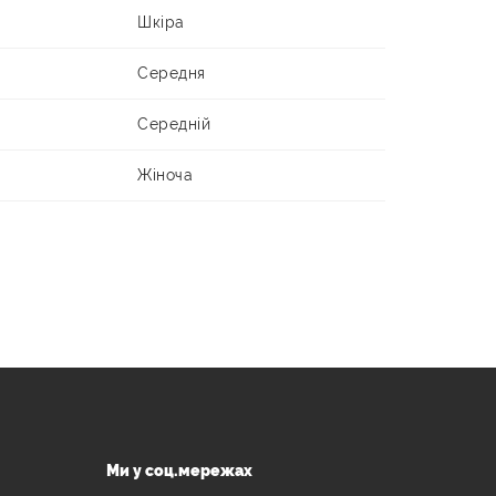
Шкіра
Середня
Середній
Жіноча
Ми у соц.мережах