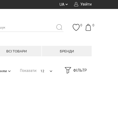
Увійти
UA
0
0
ВСІ ТОВАРИ
БРЕНДИ
ФІЛЬТР
Показати:
анням
12