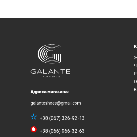
К
Ж
Ч
Р
О
В
Адреса магазина:
galanteshoes@gmail.com
+38 (067) 326-92-13
+38 (066) 966-32-63