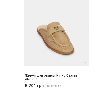
Жіночі шльопанці Pinko бежеві -
PN0351b
8 701
грн
15 820
грн