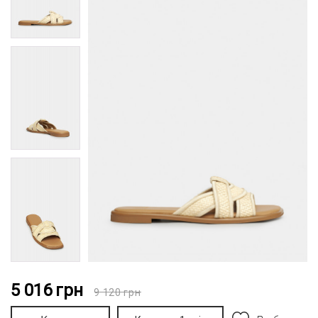
5 016
грн
9 120
грн