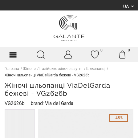
UA
0
0
Головна
Жіноче
Італійське жіноче взуття
Шльопанці
Жіночі шльопанці ViaDelGarda бежеві - VG2626b
Жіночі шльопанці ViaDelGarda
бежеві - VG2626b
VG2626b
brand: Via del Garda
45%