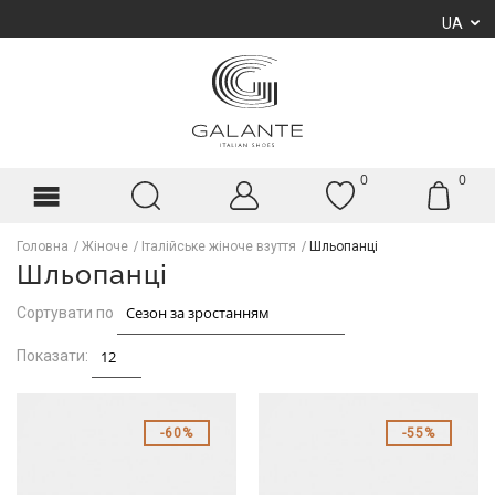
UA
0
0
Головна
Жіноче
Італійське жіноче взуття
Шльопанці
Шльопанці
Сортувати по
Показати:
60%
55%