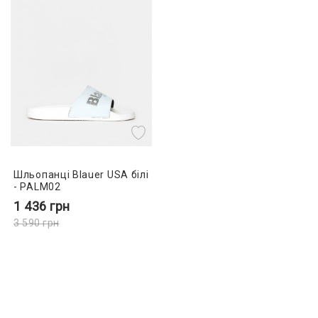
Шльопанці Blauer USA білі
- PALM02
1 436
грн
3 590
грн