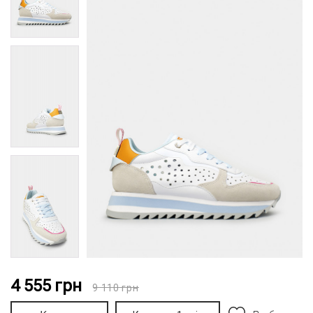
4 555
грн
9 110
грн