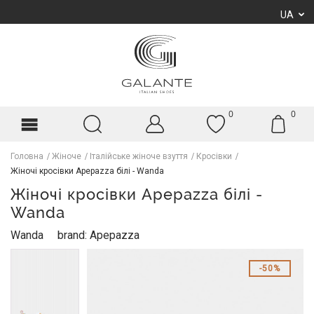
UA
0
0
Головна
Жіноче
Італійське жіноче взуття
Кросівки
Жіночі кросівки Apepazza білі - Wanda
Жіночі кросівки Apepazza білі -
Wanda
Wanda
brand: Apepazza
50%