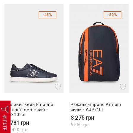
45%
50%
Чоловічі кеди Emporio
Рюкзак Emporio Armani
Armani темно-сині -
синій - AJ974bl
EA8102bl
3 275
грн
ФІЛЬТР
5 731
грн
6 550
грн
10 420
грн