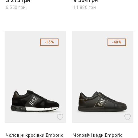
3 275
грн
9 504
грн
6 550
грн
11 880
грн
15%
40%
Чоловічі кросівки Emporio
Чоловічі кеди Emporio