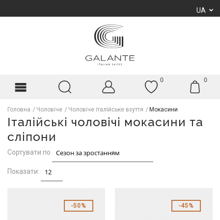
UA
0
0
Головна
Чоловіче
Чоловіче італійське взуття
Мокасини
Італійські чоловічі мокасини та
сліпони
Сортувати по
Показати:
50%
45%