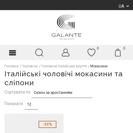
UA
0
0
Головна
Чоловіче
Чоловіче італійське взуття
Мокасини
Італійські чоловічі мокасини та
сліпони
Сортувати по
Показати:
30%