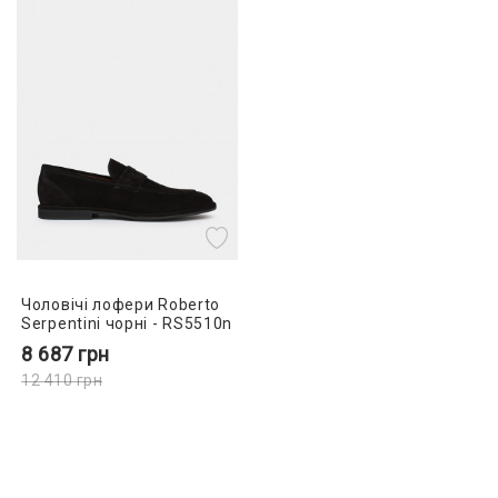
Чоловічі лофери Roberto
Serpentini чорні - RS5510n
8 687
грн
12 410
грн