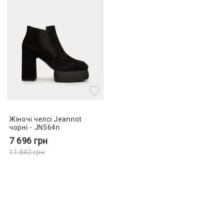
Жіночі челсі Jeannot
чорні - JN564n
7 696
грн
11 840
грн