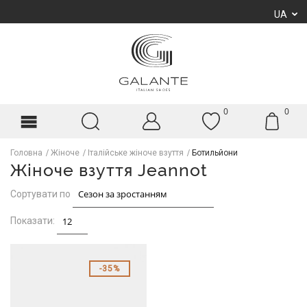
UA
0
0
Головна
Жіноче
Італійське жіноче взуття
Ботильйони
Жіноче взуття Jeannot
Сортувати по
Показати:
35%