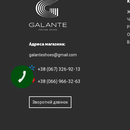
К
Ж
Ч
Р
О
В
Адреса магазина:
galanteshoes@gmail.com
+38 (067) 326-92-13
+38 (066) 966-32-63
Зворотній дзвінок