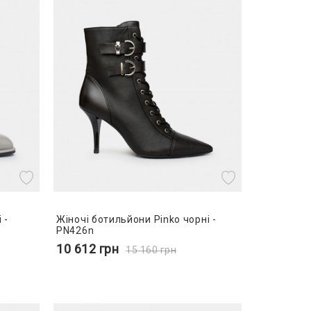
 -
Жіночі ботильйони Pinko чорні -
PN426n
10 612
грн
15 160
грн