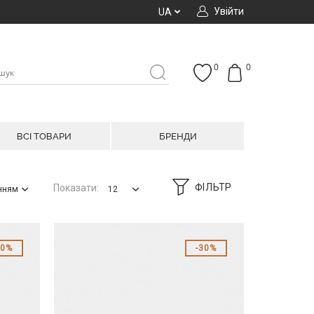
Увійти
UA
0
0
ВСІ ТОВАРИ
БРЕНДИ
ФІЛЬТР
Показати:
анням
12
40%
30%