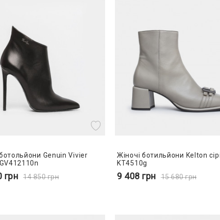
ботольйони Genuin Vivier
Жіночі ботильйони Kelton сірі
- GV412110n
KT4510g
0
грн
9 408
грн
14 850
грн
15 680
грн