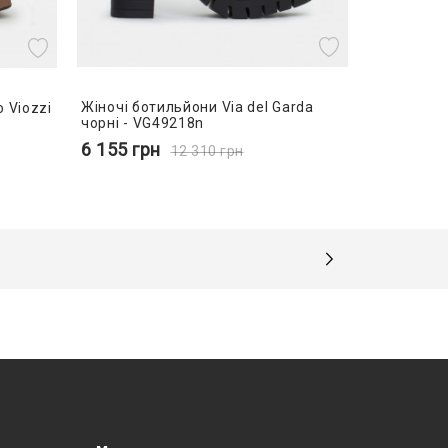
Жіночі ботильйони Via del Garda
 Viozzi
чорні - VG49218n
6 155
грн
12 310
грн