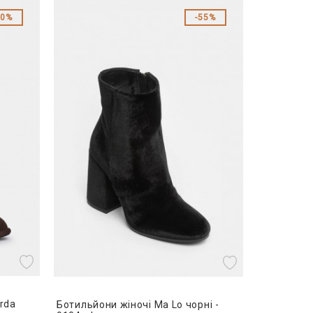
30%
55%
arda
Ботильйони жіночі Ma Lo чорні -