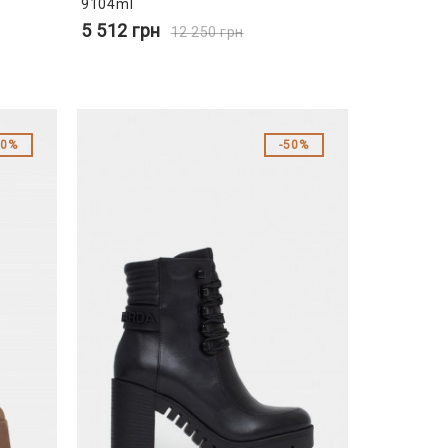
9104ml
5 512
грн
12 250
грн
50%
50%