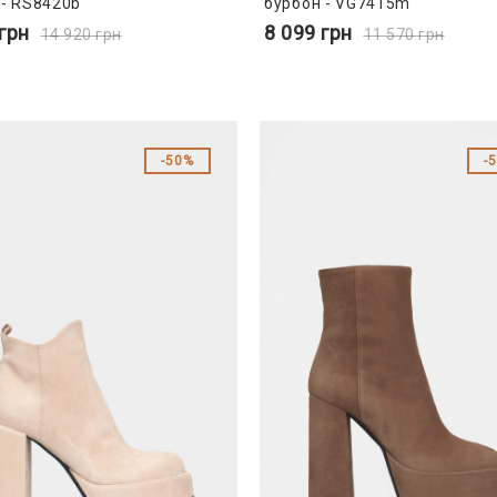
 - RS8420b
бурбон - VG7415m
грн
8 099
грн
14 920
грн
11 570
грн
50%