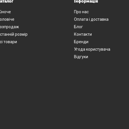
аталог
Інформація
іноче
Про нас
оловіче
Оплата і доставка
озпродаж
Блог
станній розмір
Контакти
сі товари
Бренди
Угода користувача
Відгуки