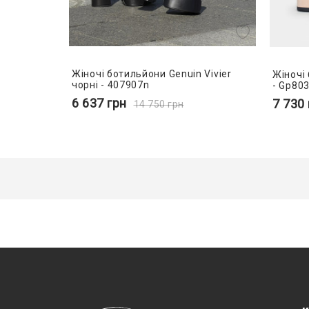
Жіночі ботильйони Genuin Vivier
Жіночі
чорні - 407907n
- Gp80
6 637
грн
7 730
14 750
грн