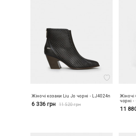
Жіночі козаки Liu Jo чорні - LJ4024n
Жіночі 
чорні 
6 336
грн
11 520
грн
11 88