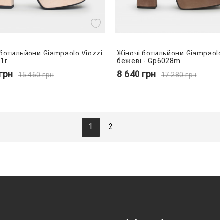
 ботильйони Giampaolo Viozzi
Жіночі ботильйони Giampaolo
31r
бежеві - Gp6028m
грн
8 640
грн
15 460
грн
17 280
грн
1
2