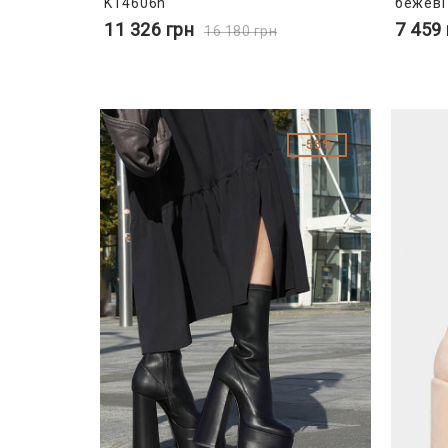
KT4606n
бежеві
11 326
грн
7 459
16 180
грн
55%