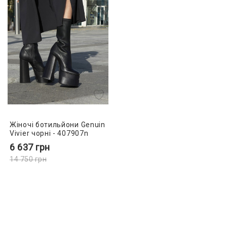
Жіночі ботильйони Genuin
Vivier чорні - 407907n
6 637
грн
14 750
грн