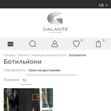
UA
0
0
Головна
Жіноче
Італійське жіноче взуття
Ботильйони
Ботильйони
Сортувати по
Показати:
55%