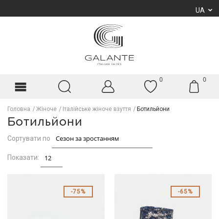
UA
0
0
Головна
Жіноче
Італійське жіноче взуття
Ботильйони
Ботильйони
Сортувати по
Показати:
75%
65%