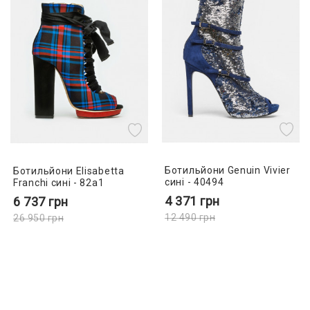
Ботильйони Genuin Vivier
Ботильйони Elisabetta
сині - 40494
Franchi сині - 82a1
4 371
грн
6 737
грн
12 490
грн
26 950
грн