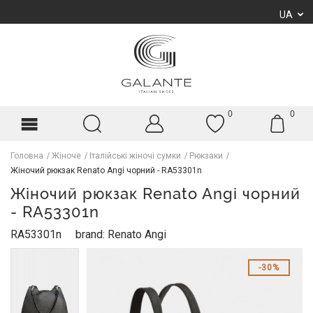
UA
0
0
Головна
Жіноче
Італійські жіночі сумки
Рюкзаки
Жіночий рюкзак Renato Angi чорний - RA53301n
Жіночий рюкзак Renato Angi чорний
- RA53301n
RA53301n
brand: Renato Angi
30%