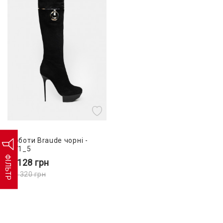
Чоботи Braude чорні -
771_5
ФІЛЬТР
4 128
грн
10 320
грн