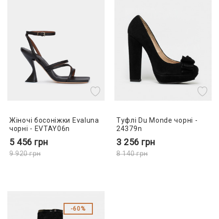
Жіночі босоніжки Evaluna
Туфлі Du Monde чорні -
чорні - EVTAY06n
24379n
5 456
грн
3 256
грн
9 920
грн
8 140
грн
60%