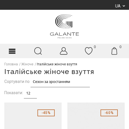
UA
0
0
Головна
Жіноче
Італійське жіноче взуття
Італійське жіноче взуття
Сортувати по
Показати:
45%
60%