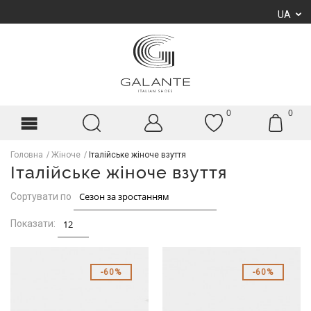
UA
0
0
Головна
Жіноче
Італійське жіноче взуття
Італійське жіноче взуття
Сортувати по
Показати:
60%
60%