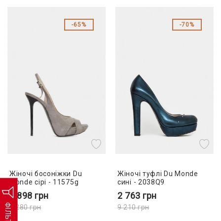
65%
70%
Жіночі босоніжки Du
Жіночі туфлі Du Monde
Monde сірі - 11575g
сині - 2038Q9
2 898
грн
2 763
грн
ФІЛЬТР
8 280
грн
9 210
грн