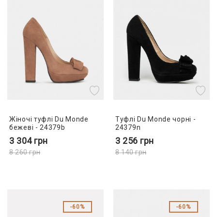
Жіночі туфлі Du Monde
Туфлі Du Monde чорні -
бежеві - 24379b
24379n
3 304
грн
3 256
грн
8 260
грн
8 140
грн
60%
60%