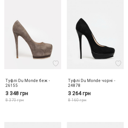
Туфлі Du Monde беж -
Туфлі Du Monde чорні -
26155
24878
3 348
грн
3 264
грн
8 370
грн
8 160
грн