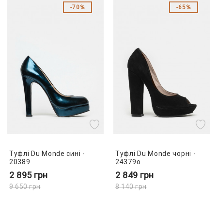
70%
65%
Туфлі Du Monde сині -
Туфлі Du Monde чорні -
20389
24379o
2 895
грн
2 849
грн
9 650
грн
8 140
грн