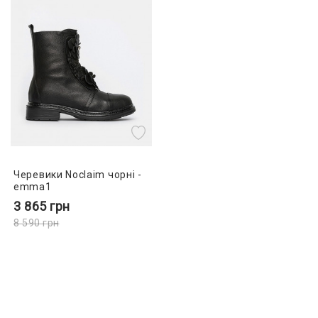
Черевики Noclaim чорні -
emma1
3 865
грн
8 590
грн