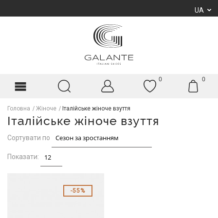
UA
0
0
Головна
Жіноче
Італійське жіноче взуття
Італійське жіноче взуття
Сортувати по
Показати:
55%