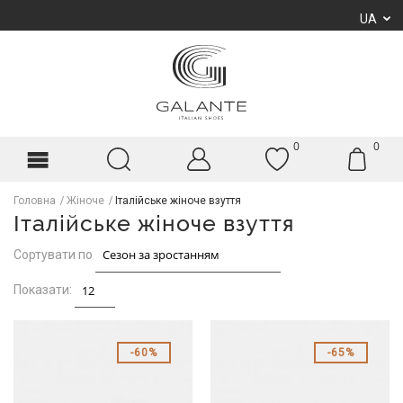
UA
0
0
Головна
Жіноче
Італійське жіноче взуття
Італійське жіноче взуття
Сортувати по
Показати:
60%
65%