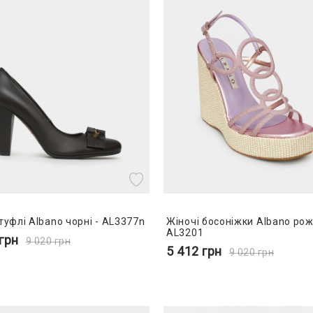
туфлі Albano чорні - AL3377n
Жіночі босоніжки Albano рож
AL3201
грн
9 020
грн
5 412
грн
9 020
грн