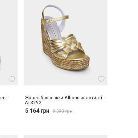
еві -
Жіночі босоніжки Albano золотисті -
AL3292
5 164
грн
9 390
грн