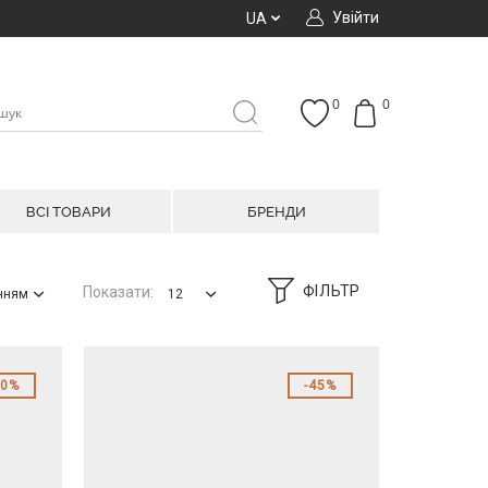
Увійти
UA
0
0
ВСІ ТОВАРИ
БРЕНДИ
ФІЛЬТР
Показати:
анням
12
40%
45%