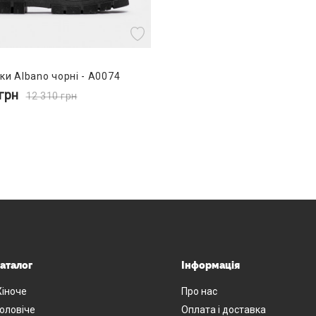
ки Albano чорні - A0074
грн
12 310
грн
аталог
Інформація
іноче
Про нас
оловіче
Оплата і доставка