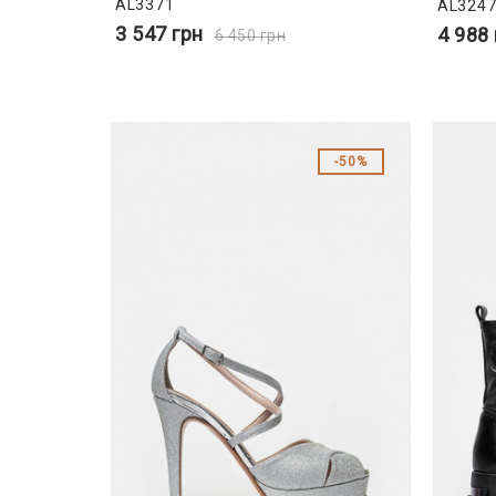
AL3371
AL3247
3 547
грн
4 988
6 450
грн
50%