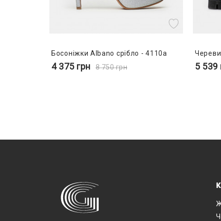
Босоніжки Albano срібло - 4110a
Череви
4 375
грн
5 539
8 750
грн
К
Ж
Ч