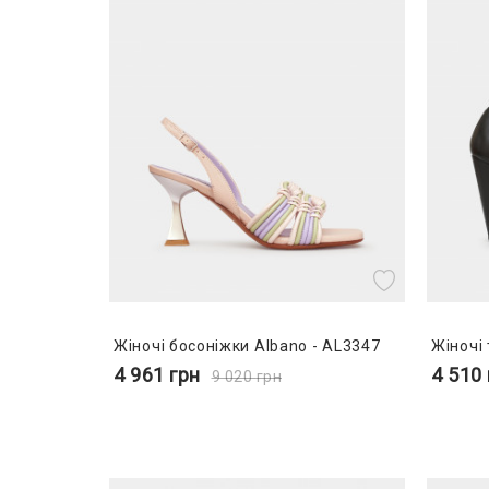
Жіночі босоніжки Albano - AL3347
Жіночі 
4 961
грн
4 510
9 020
грн