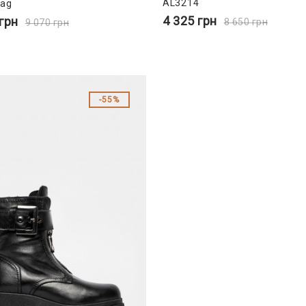
AL3214
ag
4 325
грн
грн
8 650
грн
9 070
грн
55%