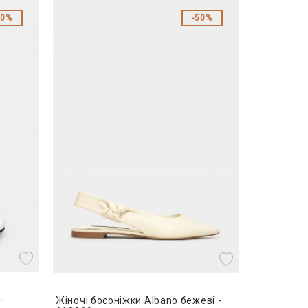
50%
50%
-
Жіночі босоніжки Albano бежеві -