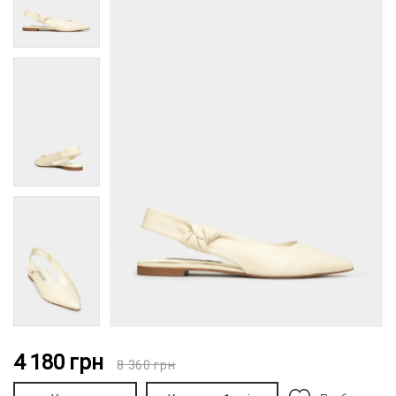
4 180
грн
8 360
грн