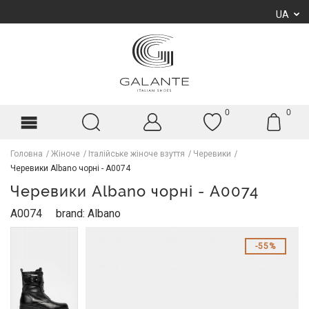
UA
0
0
Головна
Жіноче
Італійське жіноче взуття
Черевики
Черевики Albano чорні - A0074
Черевики Albano чорні - A0074
A0074
brand: Albano
55%