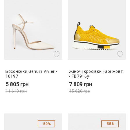
Босоніжки Genuin Vivier -
Жіночі кросівки Fabi жовті
10197
- FB7916y
5 805
грн
7 809
грн
11 610
грн
15 620
грн
50%
55%