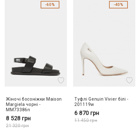
60%
40%
Жіночі босоніжки Maison
Туфлі Genuin Vivier білі -
Margiela чорні -
201119w
MM73386n
6 870
грн
8 528
грн
11 450
грн
21 320
грн