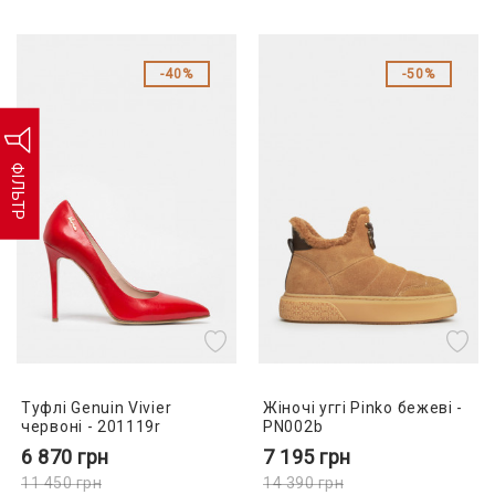
40%
50%
ФІЛЬТР
Туфлі Genuin Vivier
Жіночі уггі Pinko бежеві -
червоні - 201119r
PN002b
6 870
грн
7 195
грн
11 450
грн
14 390
грн