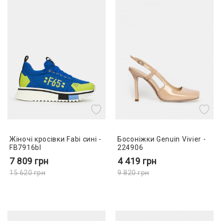
Жіночі кросівки Fabi сині -
Босоніжки Genuin Vivier -
FB7916bl
224906
7 809
грн
4 419
грн
15 620
грн
9 820
грн