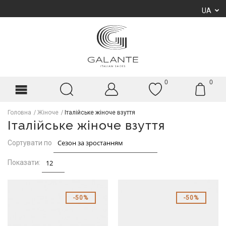
UA
0
0
Головна
Жіноче
Італійське жіноче взуття
Італійське жіноче взуття
Сортувати по
Показати:
50%
50%