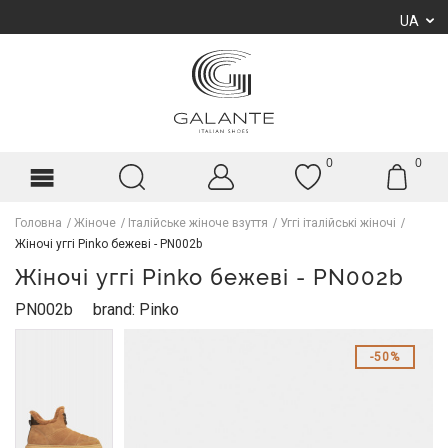
UA
0
0
Головна
Жіноче
Італійське жіноче взуття
Уггі італійські жіночі
Жіночі уггі Pinko бежеві - PN002b
Жіночі уггі Pinko бежеві - PN002b
PN002b
brand: Pinko
50%