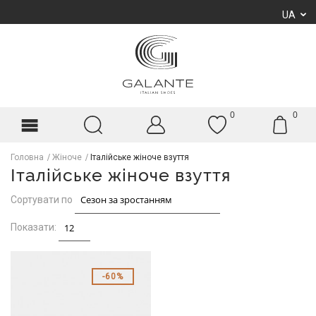
UA
0
0
Головна
Жіноче
Італійське жіноче взуття
Італійське жіноче взуття
Сортувати по
Показати:
60%