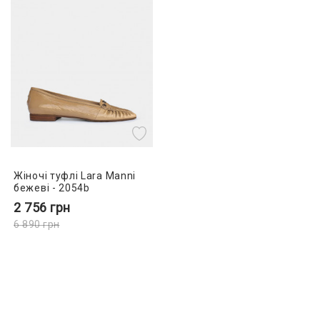
Жіночі туфлі Lara Manni
бежеві - 2054b
2 756
грн
6 890
грн