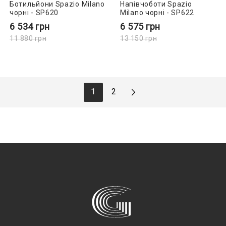
Ботильйони Spazio Milano
Напівчоботи Spazio
чорні - SP620
Milano чорні - SP622
6 534
грн
6 575
грн
11 880
грн
13 150
грн
1
2