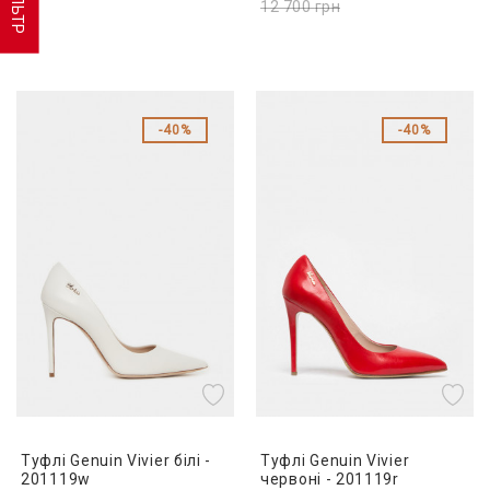
ФІЛЬТР
12 700
грн
40%
40%
Туфлі Genuin Vivier білі -
Туфлі Genuin Vivier
201119w
червоні - 201119r