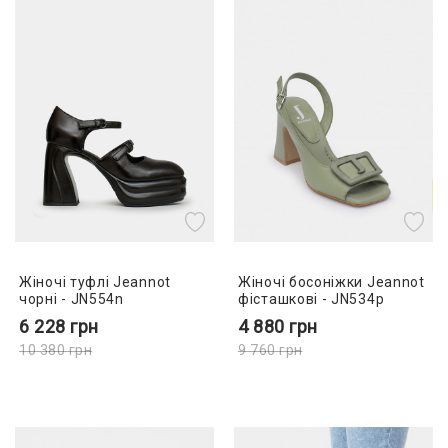
Жіночі туфлі Jeannot
Жіночі босоніжки Jeannot
чорні - JN554n
фісташкові - JN534p
6 228
грн
4 880
грн
10 380
грн
9 760
грн