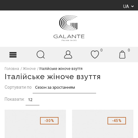
UA
0
0
Головна
Жіноче
Італійське жіноче взуття
Італійське жіноче взуття
Сортувати по
Показати:
30%
45%