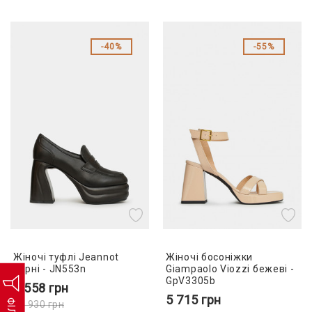
40%
55%
Жіночі туфлі Jeannot
Жіночі босоніжки
чорні - JN553n
Giampaolo Viozzi бежеві -
GpV3305b
6 558
грн
5 715
грн
10 930
грн