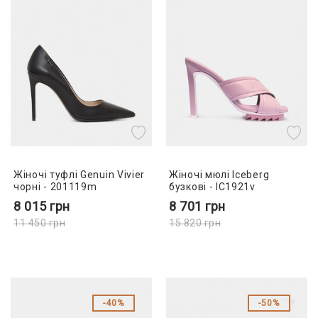
Жіночі туфлі Genuin Vivier
Жіночі мюлі Iceberg
чорні - 201119m
бузкові - IC1921v
8 015
грн
8 701
грн
11 450
грн
15 820
грн
40%
50%