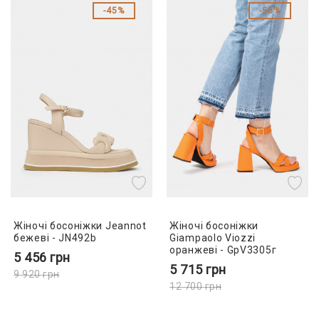
45%
55%
Жіночі босоніжки Jeannot
Жіночі босоніжки
бежеві - JN492b
Giampaolo Viozzi
оранжеві - GpV3305г
5 456
грн
5 715
грн
9 920
грн
12 700
грн