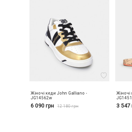
Жіночі кеди John Galliano -
Жіночі 
JG14562w
JG145
6 090
грн
3 547
12 180
грн