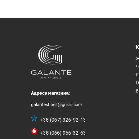
К
Ж
Ч
Р
О
В
Адреса магазина:
galanteshoes@gmail.com
+38 (067) 326-92-13
+38 (066) 966-32-63