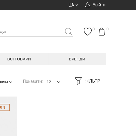
Увійти
UA
0
0
ВСІ ТОВАРИ
БРЕНДИ
ФІЛЬТР
Показати:
анням
12
50%