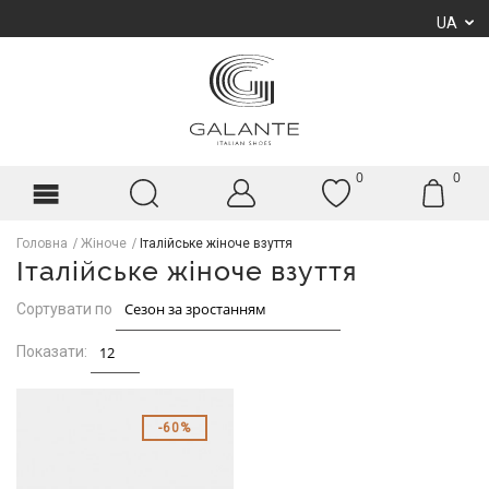
UA
0
0
Головна
Жіноче
Італійське жіноче взуття
Італійське жіноче взуття
Сортувати по
Показати:
60%