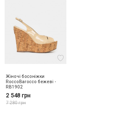
Жіночі босоніжки
RoccoBarocco бежеві -
RB1902
2 548
грн
7 280
грн