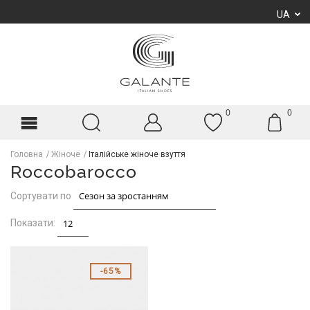
UA
0
0
Головна
Жіноче
Італійське жіноче взуття
Roccobarocco
Сортувати по
Показати:
65%