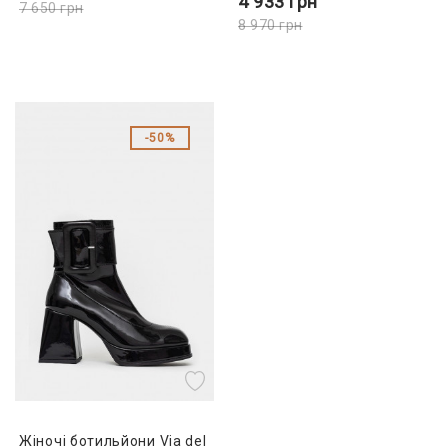
4 933
грн
7 650
грн
8 970
грн
50%
Жіночі ботильйони Via del