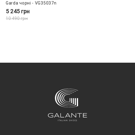
Garda чорні - VG35037n
5 245
грн
10 490
грн