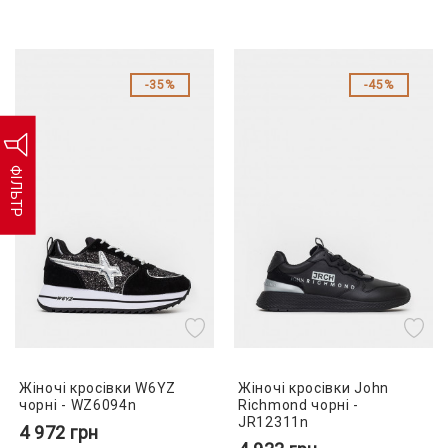
35%
45%
ФІЛЬТР
Жіночі кросівки W6YZ
Жіночі кросівки John
чорні - WZ6094n
Richmond чорні -
JR12311n
4 972
грн