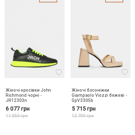
Жіночі босоніжки
Жіночі кросівки John
Giampaolo Viozzi бежеві -
Richmond чорні -
GpV3305b
JR12303n
5 715
грн
6 077
грн
12 700
грн
11 050
грн