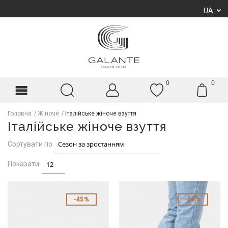
UA
0
0
Головна
Жіноче
Італійське жіноче взуття
Італійське жіноче взуття
Сортувати по
Показати:
45%
55%