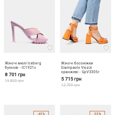
Жіночі мюлі Iceberg
Жіночі босоніжки
бузкові - IC1921v
Giampaolo Viozzi
оранжеві - GpV3305г
8 701
грн
5 715
грн
15 820
грн
12 700
грн
45%
55%