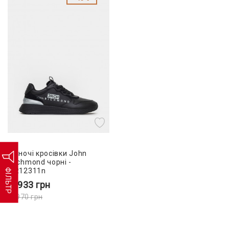
Жіночі кросівки John
Richmond чорні -
JR12311n
ФІЛЬТР
4 933
грн
8 970
грн