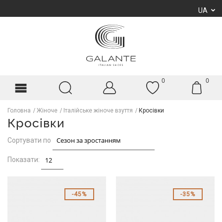
UA
0
0
Головна
Жіноче
Італійське жіноче взуття
Кросівки
Кросівки
Сортувати по
Показати:
45%
35%