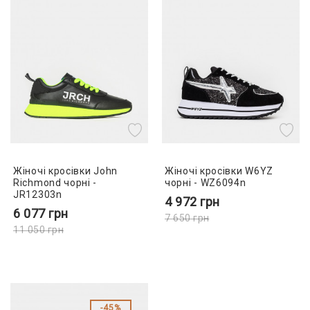
Жіночі кросівки John
Жіночі кросівки W6YZ
Richmond чорні -
чорні - WZ6094n
JR12303n
4 972
грн
6 077
грн
7 650
грн
11 050
грн
45%