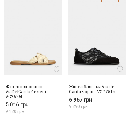
Жіночі шльопанці
Жіночі балетки Via del
ViaDelGarda бежеві -
Garda чорні - VG7751n
VG2626b
6 967
грн
5 016
грн
9 290
грн
9 120
грн