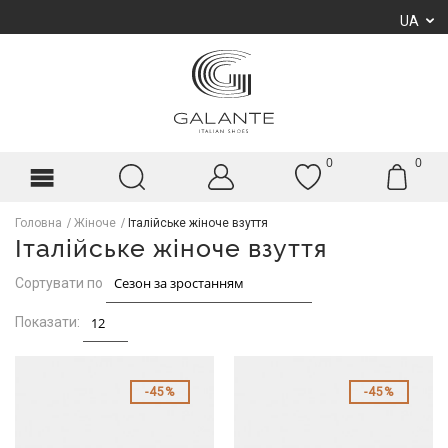
UA
0
0
Головна
Жіноче
Італійське жіноче взуття
Італійське жіноче взуття
Сортувати по
Показати:
45%
45%