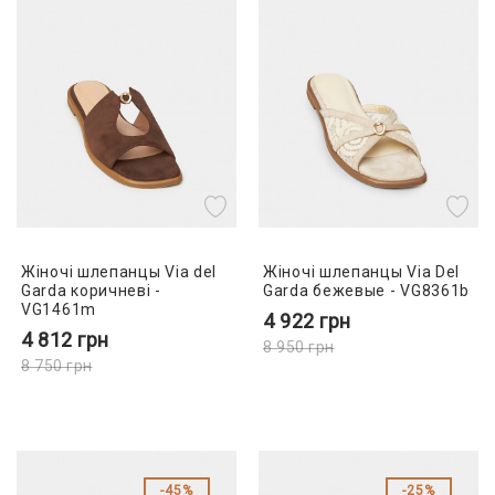
Жіночі шлепанцы Via del
Жіночі шлепанцы Via Del
Garda коричневі -
Garda бежевые - VG8361b
VG1461m
4 922
грн
4 812
грн
8 950
грн
8 750
грн
45%
25%