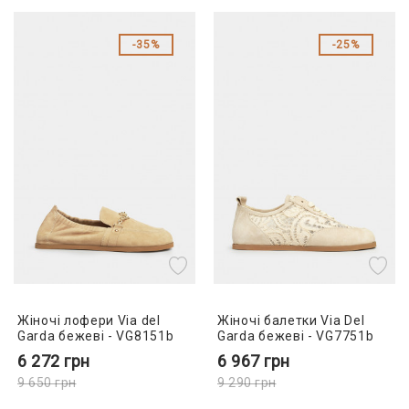
35%
25%
Жіночі лофери Via del
Жіночі балетки Via Del
Garda бежеві - VG8151b
Garda бежеві - VG7751b
6 272
грн
6 967
грн
9 650
грн
9 290
грн