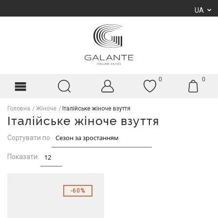
UA
0
0
Головна
Жіноче
Італійське жіноче взуття
Італійське жіноче взуття
Сортувати по
Показати:
60%