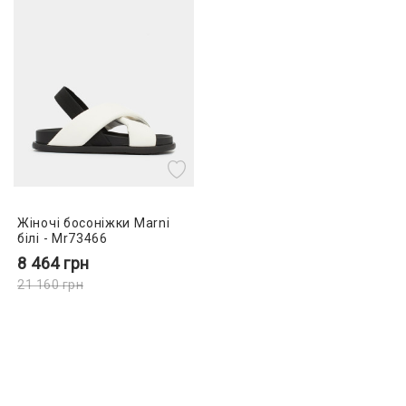
Жіночі босоніжки Marni
білі - Mr73466
8 464
грн
21 160
грн