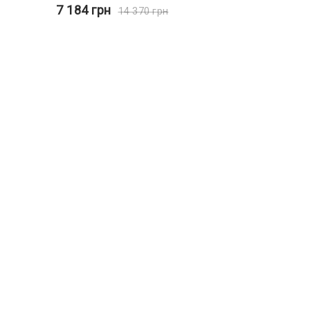
7 184
грн
14 370
грн