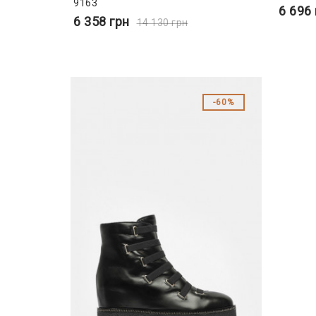
9163
6 696
6 358
грн
14 130
грн
60%