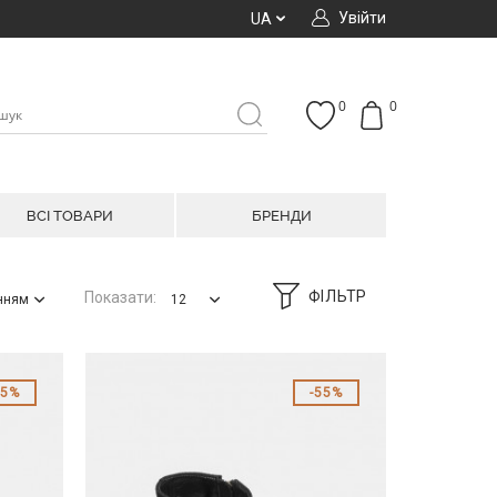
Увійти
UA
0
0
ВСІ ТОВАРИ
БРЕНДИ
ФІЛЬТР
Показати:
анням
12
55%
55%