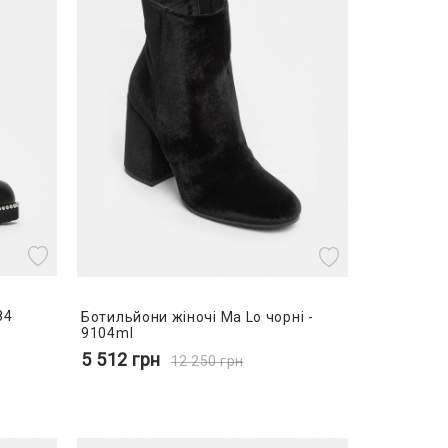
84
Ботильйони жіночі Ma Lo чорні -
9104ml
5 512
грн
12 250
грн