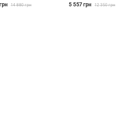
грн
5 557
грн
14 880
грн
12 350
грн