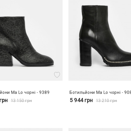
йони Ma Lo чорні - 9389
Ботильйони Ma Lo чорні - 90
грн
5 944
грн
13 150
грн
13 210
грн