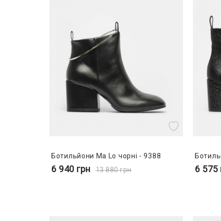
Ботильйони Ma Lo чорні - 9388
Ботиль
6 940
грн
6 575
13 880
грн