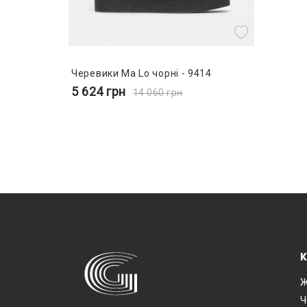
Черевики Ma Lo чорні - 9414
5 624
грн
14 060
грн
К
Ж
Ч